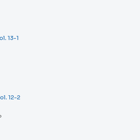
l. 13-1
l. 12-2
no