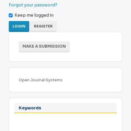
Forgot your password?
Keep me logged in
LOGIN
REGISTER
Make
MAKE A SUBMISSION
a
Submission
Developed
Open Journal Systems
By
Keywords