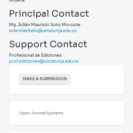
Boyacá.
Principal Contact
Mg. Julián Mauricio Soto Morcote
scientiavitalis@ustatunja.edu.co
Support Contact
Profesional de Ediciones
prof.ediciones@ustatunja.edu.co
Make
MAKE A SUBMISSION
a
Submission
Developed
Open Journal Systems
By