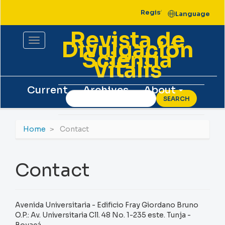
Main
Register
Login
Language
Navigation
Main
Revista de
Content
Toggle
Divulgación
Sidebar
navigation
Scientia
Vitalis
Current
Archives
About
SEARCH
Home
Contact
Contact
Avenida Universitaria - Edificio Fray Giordano Bruno
O.P.: Av. Universitaria Cll. 48 No. 1-235 este. Tunja -