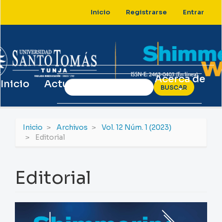
Navegación
Inicio
Registrarse
Entrar
principal
Contenido
principal
Barra
lateral
Acerca de
Inicio
Actual
Archivos
BUSCAR
Inicio
Archivos
Vol. 12 Núm. 1 (2023)
Editorial
Editorial
Barra