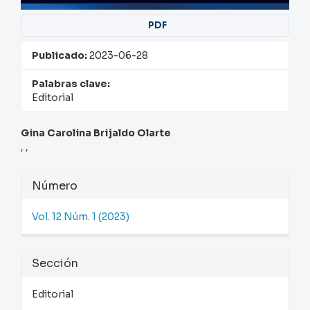
PDF
Publicado:
2023-06-28
Palabras clave:
Editorial
Contenido
Gina Carolina Brijaldo Olarte
, ,
principal
del
Detalles
Número
artículo
del
Vol. 12 Núm. 1 (2023)
artículo
Sección
Editorial