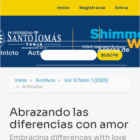
Navegación
Inicio
Registrarse
Entrar
principal
Contenido
principal
Barra
lateral
Acerca de
Inicio
Actual
Archivos
BUSCAR
Inicio
Archivos
Vol. 12 Núm. 1 (2023)
Artículos
Abrazando las
diferencias con amor
Embracing differences with love