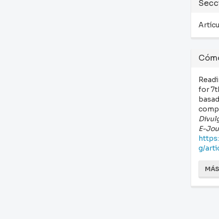
Secc
Artíc
Cómo
Readi
for 7
basad
compr
Divul
E-Jou
https
g/art
MÁS