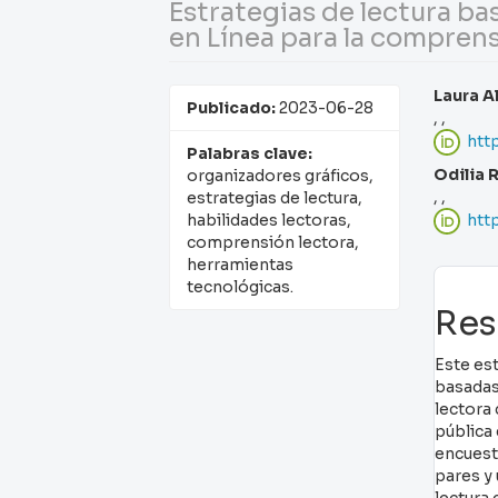
Estrategias de lectura b
en Línea para la comprens
Barra
Con
Laura A
Publicado:
2023-06-28
, ,
lateral
pri
htt
Palabras clave:
del
del
Odilia 
organizadores gráficos,
, ,
estrategias de lectura,
artículo
art
htt
habilidades lectoras,
comprensión lectora,
herramientas
tecnológicas.
Re
Este est
basadas
lectora
pública 
encuest
pares y 
lectura 