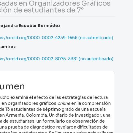
asadas en Organizadores Gráficos
ión de estudiantes de 7°
tenido
lejandra Escobar Bermúdez
ncipal
ps://orcid.org/0000-0002-4239-1666 (no autenticado)
Ramirez
ículo
ps://orcid.org/0000-0002-8075-3381 (no autenticado)
sumen
udio examina el efecto de las estrategias de lectura
 en organizadores gráficos
online
en la comprensión
 de 13 estudiantes de séptimo grado de una escuela
en Armenia, Colombia. Un diario de investigador, una
a de estudiantes, un formulario de observación de
una prueba de diagnóstico revelaron dificultades de
entre los participantes. Se llevaron a cabo seis talleres