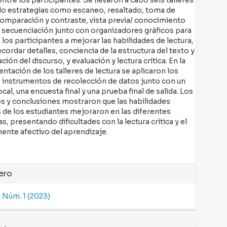
ndo estrategias como escaneo, resaltado, toma de
comparación y contraste, vista previa/ conocimiento
y secuenciación junto con organizadores gráficos para
 los participantes a mejorar las habilidades de lectura,
ordar detalles, conciencia de la estructura del texto y
ción del discurso, y evaluación y lectura crítica. En la
tación de los talleres de lectura se aplicaron los
instrumentos de recolección de datos junto con un
cal, una encuesta final y una prueba final de salida. Los
os y conclusiones mostraron que las habilidades
s de los estudiantes mejoraron en las diferentes
s, presentando dificultades con la lectura crítica y el
nte afectivo del aprendizaje.
alles
ero
2 Núm. 1 (2023)
ículo