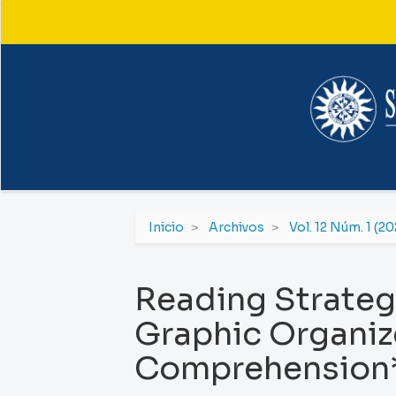
Navegación
principal
Contenido
principal
Barra
lateral
Inicio
Archivos
Vol. 12 Núm. 1 (20
Reading Strateg
Graphic Organize
Comprehension