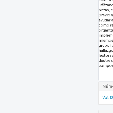
utiliza
notas, 
previo 
ayudar a
como rec
organiza
implemen
mismos 
grupo fo
hallazg
lectora
destreza
compone
Det
Núm
del
Vol. 1
art