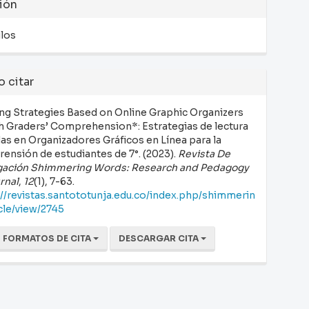
ión
ulos
 citar
ng Strategies Based on Online Graphic Organizers
th Graders’ Comprehension*: Estrategias de lectura
as en Organizadores Gráficos en Línea para la
ensión de estudiantes de 7°. (2023).
Revista De
gación Shimmering Words: Research and Pedagogy
rnal
,
12
(1), 7-63.
://revistas.santototunja.edu.co/index.php/shimmerin
icle/view/2745
 FORMATOS DE CITA
DESCARGAR CITA