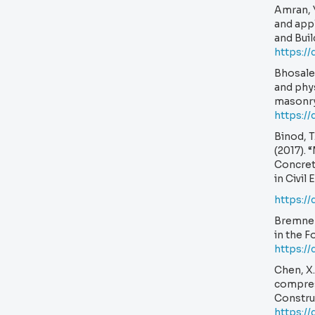
Amran, Y.
and appl
and Buil
https://
Bhosale,
and phys
masonry”
https://
Binod, T.
(2017). 
Concrete
in Civil
https:/
Bremner
in the 
https:/
Chen, X.
compres
Construc
https://