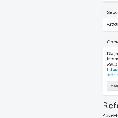
Secc
Artíc
Cómo
Diagn
inter
Revis
https
artic
MÁS
Ref
Abdel-Ha