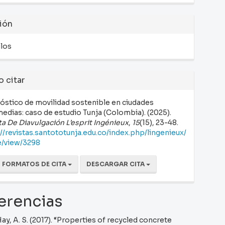
ión
ulos
 citar
óstico de movilidad sostenible en ciudades
medias: caso de estudio Tunja (Colombia). (2025).
ta De Diavulgación L’esprit Ingénieux
,
15
(15), 23-48.
://revistas.santototunja.edu.co/index.php/lingenieux/
le/view/3298
 FORMATOS DE CITA
DESCARGAR CITA
erencias
y, A. S. (2017). “Properties of recycled concrete