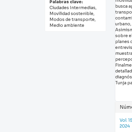
movilid
Palabras clave:
busca a
Ciudades Intermedias,
transpo
Movilidad sostenible,
contami
Modos de transporte,
urbano, 
Medio ambiente
Asimism
sobre e
planes q
entrevi
muestra 
percepci
Finalme
detallad
diagnóst
Tunja p
Det
Núm
del
Vol. 1
art
2024