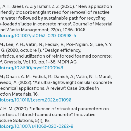
A. I.; Jaeel, A. J. y Ismail, Z. Z. (2020). “New application
riendly biosorbent giant reed for removal of reactive
m water followed by sustainable path for recycling
-loaded sludge in concrete mixes”. Journal of Material
and Waste Management, 22(4), 1036–1046.
/doi.org/10.1007/s10163-020-00998-4
; Lee, Y. H.; Vatin, N.; Fediuk, R.; Poi-Ngian, S.; Lee, Y. Y.
, G. (2020, octubre 1). “Design efficiency,
ristics, and utilization of reinforced foamed concrete:
”. Crystals, Vol. 10, pp. 1–35. MDPI AG.
/doi.org/10.3390/cryst10100948
; Onaizi, A. M.; Fediuk, R.; Danish, A.; Vatin, N. I.; Murali,
evedo, A. (2022). “An ultra-lightweight cellular concrete
echnical applications: A review”. Case Studies in
tion Materials, 16.
doi.org/10.1016/j.cscm.2022.e01096
. H. M. (2020). “Influence of structural parameters on
erties of fibred-foamed concrete”. Innovative
ucture Solutions, 5(1), 16.
/doi.org/10.1007/s41062-020-0262-8