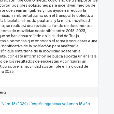
ad sostenible como medio cotidiano de transporte Se
portar posibles soluciones para incentivar medios de
rte que sean amigables y nos ayuden a reducir la
nación ambiental como son el transporte colectivo
la bicicleta, el modo peatonal y la micro movilidad.
o, se realizará una revisión a fondo de documentos
l tema de movilidad sostenible entre 2015-2023,
ue se han desarrollado en la ciudad de Tunja,
stas a personas que conocen el tema y encuestas a una
significativa de la población para analizar la
ón que esta tiene de la movilidad sostenible.
nte, con esta información se busca aportar un análisis
o de los resultados de encuestas y configurar un
ico sobre la movilidad sostenible en la ciudad de
ara 2023.
alles
ero
5 Núm. 15 (2024): L'esprit ingenieux Volumen 15 año
ículo