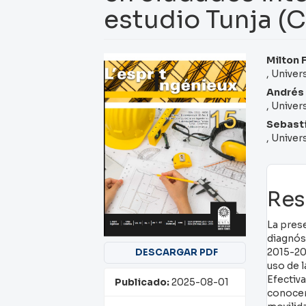
estudio Tunja (
Barra
Con
Milton 
, Univer
lateral
pri
Andrés 
del
del
, Univer
artículo
art
Sebasti
, Univer
Re
La pres
diagnós
2015-202
DESCARGAR PDF
uso de 
Efectiv
Publicado:
2025-08-01
conocer