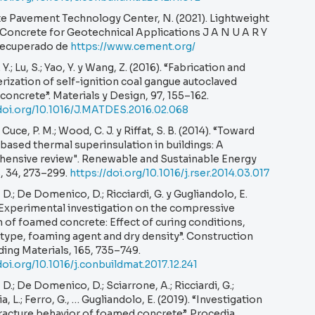
e Pavement Technology Center, N. (2021). Lightweight
 Concrete for Geotechnical Applications J A N U A R Y
 Recuperado de
https://www.cement.org/
Y.; Lu, S.; Yao, Y. y Wang, Z. (2016). “Fabrication and
rization of self-ignition coal gangue autoclaved
concrete”. Materials y Design, 97, 155–162.
/doi.org/10.1016/J.MATDES.2016.02.068
 Cuce, P. M.; Wood, C. J. y Riffat, S. B. (2014). “Toward
based thermal superinsulation in buildings: A
ensive review". Renewable and Sustainable Energy
, 34, 273–299.
https://doi.org/10.1016/j.rser.2014.03.017
, D.; De Domenico, D.; Ricciardi, G. y Gugliandolo, E.
“Experimental investigation on the compressive
 of foamed concrete: Effect of curing conditions,
type, foaming agent and dry density”. Construction
ding Materials, 165, 735–749.
doi.org/10.1016/j.conbuildmat.2017.12.241
, D.; De Domenico, D.; Sciarrone, A.; Ricciardi, G.;
a, L.; Ferro, G., … Gugliandolo, E. (2019). “Investigation
racture behavior of foamed concrete”. Procedia