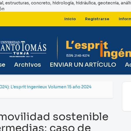
ntal, estructuras, concreto, hidrología, hidráulica, geotecnia, aná
ión
Inicio
Registrarse
Infor
se
Archivos
ENVIAR UN ARTÍCULO
A
2024): L'esprit ingenieux Volumen 15 año 2024
movilidad sostenible
ermedias: caso de