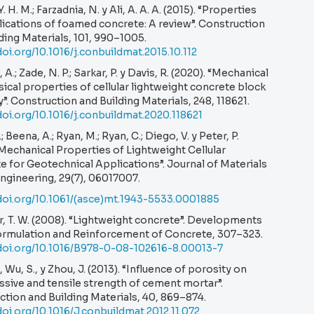
 H. M.; Farzadnia, N. y Ali, A. A. A. (2015). “Properties
ications of foamed concrete: A review”. Construction
ding Materials, 101, 990–1005.
doi.org/10.1016/j.conbuildmat.2015.10.112
 A.; Zade, N. P.; Sarkar, P. y Davis, R. (2020). “Mechanical
ical properties of cellular lightweight concrete block
. Construction and Building Materials, 248, 118621.
doi.org/10.1016/j.conbuildmat.2020.118621
; Beena, A.; Ryan, M.; Ryan, C.; Diego, V. y Peter, P.
“Mechanical Properties of Lightweight Cellular
 for Geotechnical Applications”. Journal of Materials
 Engineering, 29(7), 06017007.
/doi.org/10.1061/(asce)mt.1943-5533.0001885
, T. W. (2008). “Lightweight concrete”. Developments
Formulation and Reinforcement of Concrete, 307–323.
/doi.org/10.1016/B978-0-08-102616-8.00013-7
, Wu, S., y Zhou, J. (2013). “Influence of porosity on
sive and tensile strength of cement mortar”.
tion and Building Materials, 40, 869–874.
doi.org/10.1016/J.conbuildmat.2012.11.072