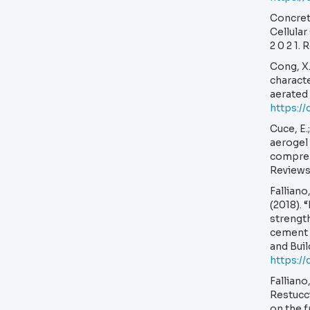
Concret
Cellular
2 0 2 1.
Cong, X. 
characte
aerated 
https:/
Cuce, E.;
aerogel 
compreh
Reviews
Falliano
(2018). 
strength
cement 
and Buil
https://
Falliano
Restucci
on the f