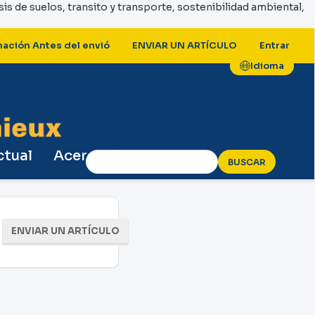
lisis de suelos, transito y transporte, sostenibilidad ambiental,
mación Antes del envió
ENVIAR UN ARTÍCULO
Entrar
Idioma
ctual
Acerca de
BUSCAR
Enviar
ENVIAR UN ARTÍCULO
un
artículo