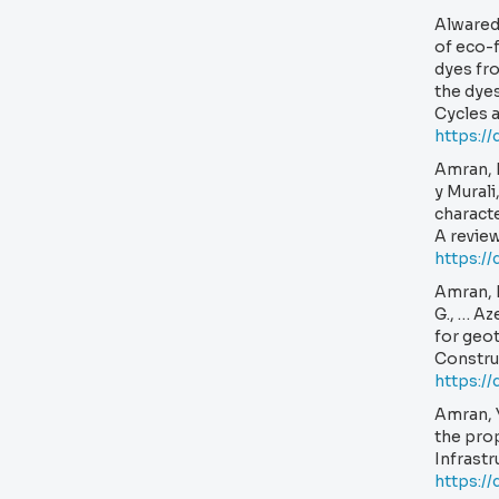
Alwared, 
of eco-f
dyes fro
the dyes
Cycles 
https:/
Amran, M.
y Murali
characte
A review
https:/
Amran, M.
G., … Az
for geot
Construc
https://
Amran, Y
the prop
Infrastr
https:/