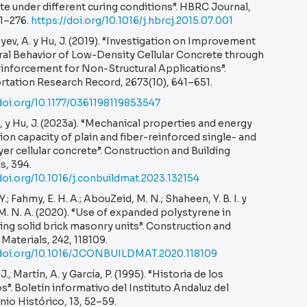
e under different curing conditions”. HBRC Journal,
71–276.
https://doi.org/10.1016/j.hbrcj.2015.07.001
yev, A. y Hu, J. (2019). “Investigation on Improvement
ral Behavior of Low-Density Cellular Concrete through
einforcement for Non-Structural Applications”.
rtation Research Record, 2673(10), 641–651.
/doi.org/10.1177/0361198119853547
, y Hu, J. (2023a). “Mechanical properties and energy
on capacity of plain and fiber-reinforced single- and
yer cellular concrete”. Construction and Building
s, 394.
doi.org/10.1016/j.conbuildmat.2023.132154
. Y.; Fahmy, E. H. A.; AbouZeid, M. N.; Shaheen, Y. B. I. y
. N. A. (2020). “Use of expanded polystyrene in
ng solid brick masonry units”. Construction and
 Materials, 242, 118109.
/doi.org/10.1016/J.CONBUILDMAT.2020.118109
J., Martín, A. y García, P. (1995). “Historia de los
”. Boletín informativo del Instituto Andaluz del
io Histórico, 13, 52–59.