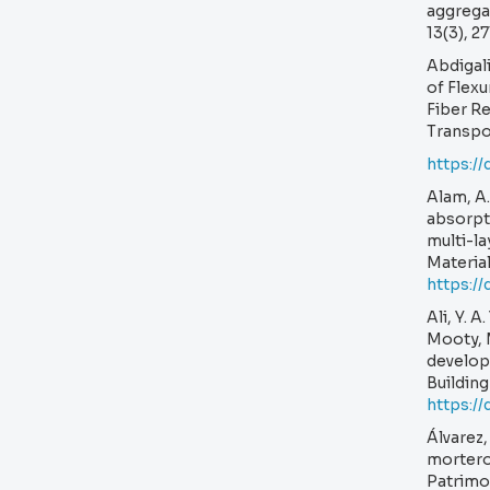
aggregat
13(3), 2
Abdigali
of Flexu
Fiber R
Transpo
https:/
Alam, A.
absorpti
multi-la
Material
https://
Ali, Y. A
Mooty, M
developi
Building
https:/
Álvarez, 
morteros
Patrimon