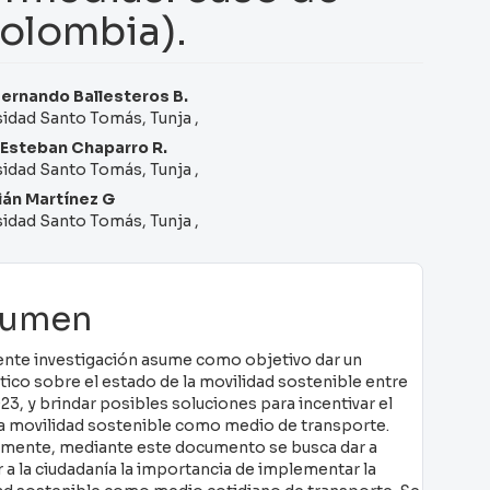
Colombia).
tenido
Fernando Ballesteros B.
sidad Santo Tomás, Tunja ,
ncipal
Esteban Chaparro R.
sidad Santo Tomás, Tunja ,
ículo
án Martínez G
sidad Santo Tomás, Tunja ,
sumen
ente investigación asume como objetivo dar un
tico sobre el estado de la movilidad sostenible entre
3, y brindar posibles soluciones para incentivar el
la movilidad sostenible como medio de transporte.
amente, mediante este documento se busca dar a
 a la ciudadanía la importancia de implementar la