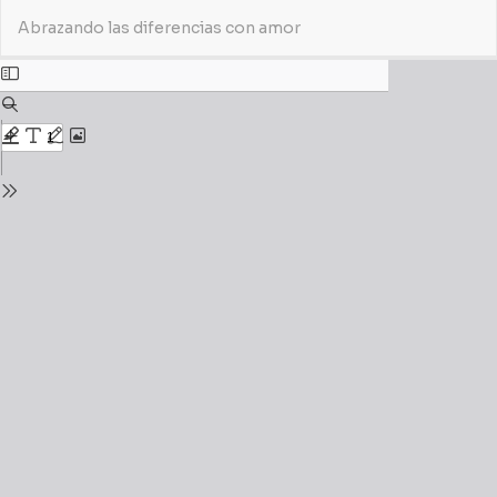
Volver
De
De
Abrazando las diferencias con amor
a
P
los
detalles
del
número